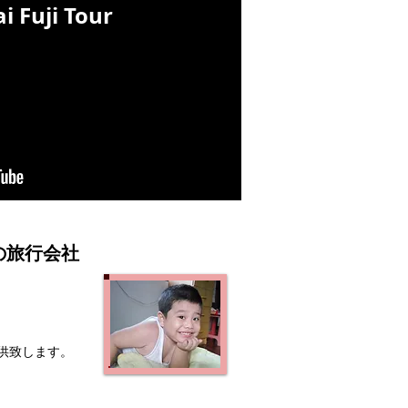
 Fuji Tour
イの旅行会社
供致します。