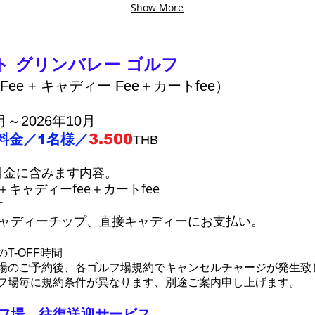
Show More
ト グリンバレー ゴルフ
Fee + キャディー Fee＋カートfee）
月～2026年10月
3
.50
0
料金／1名様／
THB
金に含みます内容。
e＋キャディーfee＋カートfee
す
ャディーチップ、直接キャディーにお支払い。
T-OFF時間
のご予約後、各ゴルフ場規約でキャンセルチャ
ージが発生致
場毎に規約条件が異なります、別途ご案内申し上げます。
フ場 往復送迎サービス