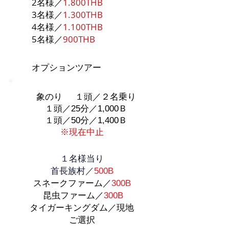
2名様／
1.800THB
3名様／
1.300THB
4名様／
1.100THB
5名様／
900THB
オプションツアー
象のり １頭／２名乗り
１頭／25分／1,000Ｂ
１頭／50分／1,400
Ｂ
​※現在中止
１名様当り
首長族村／
500B
スネークファーム／
300B
昆虫ファーム／
300B
タイガーキングダム／
現地
​ご選択