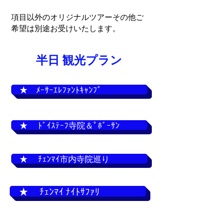
項目以外のオリジナルツアー
その他ご
希望は別途お受けいたします。
半日 観光プラン
★ ﾒｰｻｰｴﾚﾌｧﾝﾄｷｬﾝﾌﾟ
★ ﾄﾞｲｽﾃｰﾌ寺院＆ﾟﾎﾞｰｻﾝ
★ ﾁｪﾝﾏｲ市内寺院巡り
★ ﾁｪﾝﾏｲ ﾅｲﾄｻﾌｧﾘ