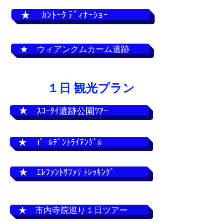
★ ｶﾝﾄｰｸ ﾃﾞｨﾅｰｼｮｰ
★ ウィアンクムカーム遺跡
１日 観光プラン
★ ｽｺｰﾀｲ遺跡公園ﾂｱｰ
★ ｺﾞｰﾙﾃﾞﾝﾄﾗｲｱﾝｸﾞﾙ
★ ｴﾚﾌｧﾝﾄｻﾌｧﾘ ﾄﾚｯｷﾝｸﾞ
★ 市内寺院巡り１日ツアー