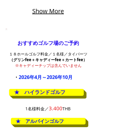
Show More
おすすめゴルフ場のご予約
１８ホールゴルフ料金／１名様／タイバーツ
（グリンfee
＋
キャディーfee＋カートfee）
※キャディーチップは含んでいません
​ ・
2026
年4
月～2026年10
月
★ ハイランドゴルフ
3.400
1名様料金／
THB
★ アルパインゴルフ