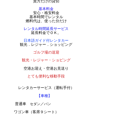
貴方だけの貸切
基本料金
安心・格安料金
基本時間でレンタル
燃料代は、使った分だけ
レンタル時間延長サービス
延長料金でＯＫ。
日本語ガイド付レンタカー
観光．レジャー．ショッピング
ゴルフ場の送迎
観光・レジャー・
ショピング
空港お迎え・空港お見送り
とても便利な移動手段
レンタカーサービス（運転手付）
【
】
車種
普通車
／
セダン
バン
ワゴン車（客席９シート）